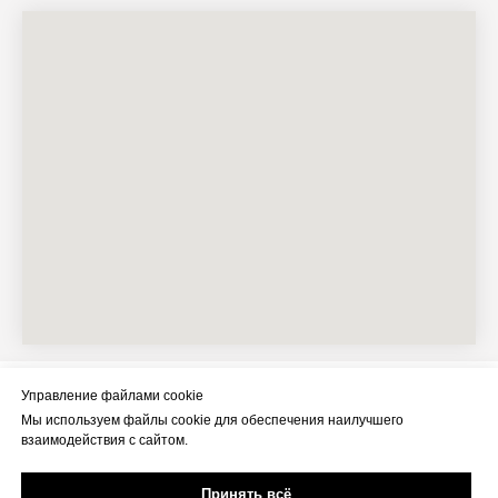
Управление файлами cookie
ОБМЕН И
ДОСТАВКА И ВОЗВРАТ
ОПЛАТА
ВОЗВРАТ
Мы используем файлы cookie для обеспечения наилучшего
БОНУСЫ И ПРИВИЛЕГИИ
О КОМПАНИИ
взаимодействия с сайтом.
Принять всё