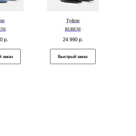
ли
Туфли
ENI
RUBENI
90
р.
24 990
р.
 заказ
Быстрый заказ