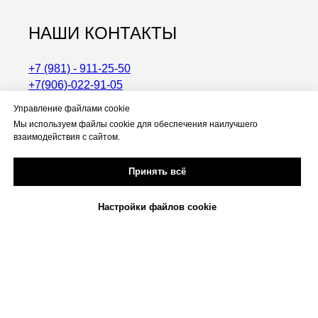
НАШИ КОНТАКТЫ
+7 (981) - 911-25-50
+7(906)-022-91-05
По вопросам сотрудничества:
Управление файлами cookie
awesome.pride@mail.ru
Мы используем файлы cookie для обеспечения наилучшего
Машкова улица, 17, Москва, 105062
взаимодействия с сайтом.
Принять всё
Настройки файлов cookie