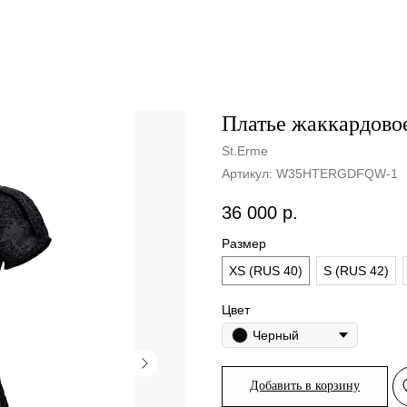
Платье жаккардово
St.Erme
Артикул:
W35HTERGDFQW-1
36 000
р.
Размер
XS (RUS 40)
S (RUS 42)
Цвет
Черный
Добавить в корзину