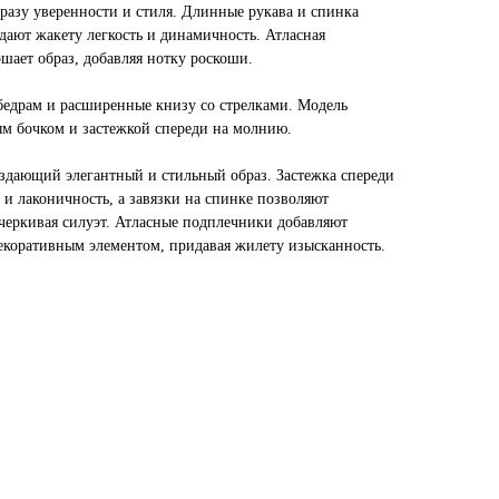
бразу уверенности и стиля. Длинные рукава и спинка
ают жакету легкость и динамичность. Атласная
ршает образ, добавляя нотку роскоши.
бедрам и расширенные книзу со стрелками. Модель
м бочком и застежкой спереди на молнию.
здающий элегантный и стильный образ. Застежка спереди
 и лаконичность, а завязки на спинке позволяют
дчеркивая силуэт. Атласные подплечники добавляют
декоративным элементом, придавая жилету изысканность.