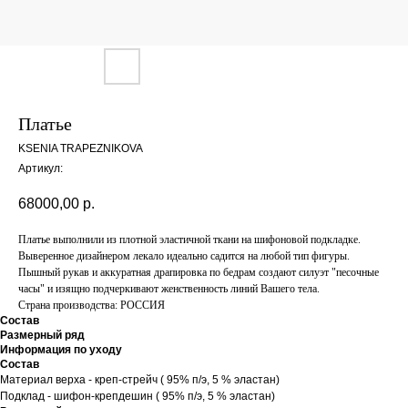
Платье
KSENIA TRAPEZNIKOVA
Артикул:
68000,00
р.
Платье выполнили из плотной эластичной ткани на шифоновой подкладке.
Выверенное дизайнером лекало идеально садится на любой тип фигуры.
Пышный рукав и аккуратная драпировка по бедрам создают силуэт "песочные
часы" и изящно подчеркивают женственность линий Вашего тела.
Страна производства: РОССИЯ
Состав
Размерный ряд
Информация по уходу
Состав
Материал верха - креп-стрейч ( 95% п/э, 5 % эластан)
Подклад - шифон-крепдешин ( 95% п/э, 5 % эластан)