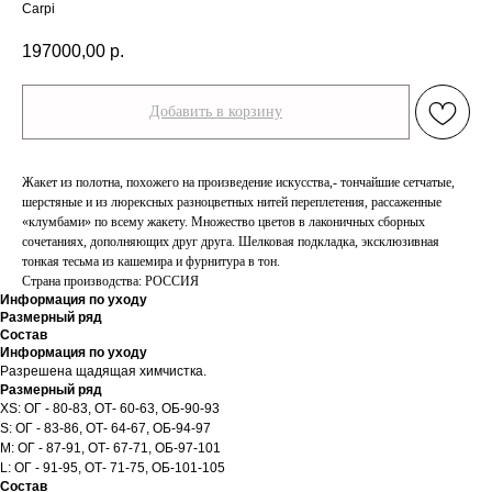
Carpi
197000,00
р.
Добавить в корзину
Жакет из полотна, похожего на произведение искусства,- тончайшие сетчатые,
шерстяные и из люрексных разноцветных нитей переплетения, рассаженные
«клумбами» по всему жакету. Множество цветов в лаконичных сборных
сочетаниях, дополняющих друг друга. Шелковая подкладка, эксклюзивная
тонкая тесьма из кашемира и фурнитура в тон.
Страна производства: РОССИЯ
Информация по уходу
Размерный ряд
Состав
Информация по уходу
Разрешена щадящая химчистка.
Размерный ряд
XS: ОГ - 80-83, ОТ- 60-63, ОБ-90-93
S: ОГ - 83-86, ОТ- 64-67, ОБ-94-97
M: ОГ - 87-91, ОТ- 67-71, ОБ-97-101
L: ОГ - 91-95, ОТ- 71-75, ОБ-101-105
Состав