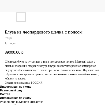
Блуза из леопардового шелка с поясом
Carpi
Артикул:
89000,00
р.
Шелковая блуза на пуговицах в тон в леопардовом принте. Матовый шёлк с
лицевой стороны и гладкая текстура внутри создаёт невероятное комфортное
ощущение обволакивающего шелка при носке. В комплекте пояс. Идеально как
с брюкам в леопардовом принте , так и с шелковыми платьями-комбинациями ,
юбками из шелка.
Страна производства: РОССИЯ
Информация по уходу
Размерный ряд
Состав
Информация по уходу
Разрешена щадящая химчистка.