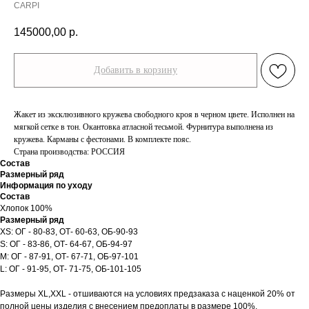
CARPI
145000,00
р.
Добавить в корзину
Жакет из эксклюзивного кружева свободного кроя в черном цвете. Исполнен на
мягкой сетке в тон. Окантовка атласной тесьмой. Фурнитура выполнена из
кружева. Карманы с фестонами. В комплекте пояс.
Страна производства: РОССИЯ
Состав
Размерный ряд
Информация по уходу
Состав
Хлопок 100%
Размерный ряд
XS: ОГ - 80-83, ОТ- 60-63, ОБ-90-93
S: ОГ - 83-86, ОТ- 64-67, ОБ-94-97
M: ОГ - 87-91, ОТ- 67-71, ОБ-97-101
L: ОГ - 91-95, ОТ- 71-75, ОБ-101-105
Размеры XL,XXL - отшиваются на условиях предзаказа с наценкой 20% от
полной цены изделия с внесением предоплаты в размере 100%.