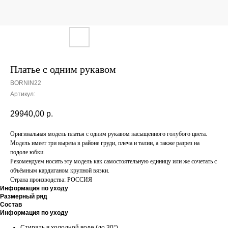
Платье с одним рукавом
BORNIN22
Артикул:
29940,00
р.
Оригинальная модель платья с одним рукавом насыщенного голубого цвета.
Модель имеет три выреза в районе груди, плеча и талии, а также разрез на
подоле юбки.
Рекомендуем носить эту модель как самостоятельную единицу или же сочетать с
объёмным кардиганом крупной вязки.
Страна производства: РОССИЯ
Информация по уходу
Размерный ряд
Состав
Информация по уходу
Стирать в холодной воде (до 30°)